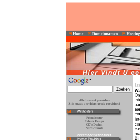
Home
Domeinnamen
Hostin
In
Wa
Om
in
Alle Internet providers
Zijn gratis providers goede providers?
aan
aan
co
Pr
imah
oster
In
Celesta Design
co
CDWDesign
Nordicminds
e-
ma
>>>>meer webhosters
Bi