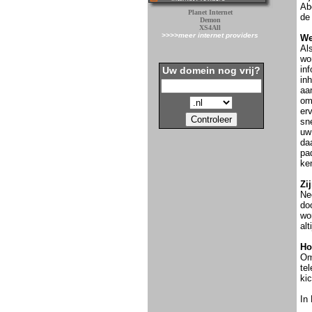
Ab
Planet Internet
de
Demon
XS4All
>>>>meer internet providers
We
Al
wor
inf
Uw domein nog vrij?
inh
aa
om
er
sne
uw
da
pad
ken
Zi
Ne
doo
wor
alt
Ho
Om
te
kic
In 