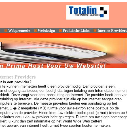
g
Webpromotie
Webdesign
Praktische Links
Internet Providers
ternet Providers
t is een provider?
 te kunnen internetten heeft u een provider nodig. Een provider is een
ternettoegang-aanbieder, een bedrijf dat tegen betaling een Internetabonnemen
biedt. Deze zorgt voor een aansluiting op Internet. De provider heeft een va
sluiting op Internet. Via deze provider zijn alle op het internet aangesloten
mputers te bereiken. De meeste providers bieden een aansluiting op het
ternet, 1 � 2 megabyte (MB) ruimte voor uw elektronische postbus op de
mputer van de provider. Hierin komt uw elektronische post (e-mail) binnen op 
mailadres dat u via uw provider hebt gekregen. Ruimte om uw eigen homepage
ken: u kunt dan zelf informatie op het World Wide Web zetten!
j het gebruik van internet heeft u met twee soorten kosten te maken: