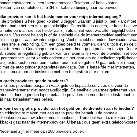
onnementskosten bij een Internetprovider Telefoon- of kabelkosten:
 kosten van de telefoon-, ISDN- of kabelverbinding naar uw provider.
lke provider kan ik het beste nemen voor mijn internettoegang?
s de providers u heel goed konden uitleggen waarom u juist bij hen klant moet
den, had u het een stuk gemakkelijker. De realiteit is anders; er komt heel ve
ormatie op u af, die niet helder zal zijn als u niet weet wat alle mogelijkheden
ouden. Van groot belang is of de snelheid die de internetprovider aanbiedt ee
nsluiting geeft aan uw internetgedrag. Veel muziekbestanden downloaden vraa
 een snelle verbinding. Om een goed beeld te vormen, dient u toch even de ti
voor te nemen. Goedkoop maar langzaam, hoeft geen probleem te zijn. Duur 
l, zonder er regelmatig gebruik van te maken is fijn voor de provider, niet voo
 portemonnee. eerst kennis opdoen als het gaat om de snelheidmogelijkheden
arbij extra kosten voor een modem enz. niet vergeten. U gaat ook niet (meer)
 met de auto zonder (uitgeprinte) navigatie. Dat is hetzelfde met internetten,
nis is nodig om de beslissing niet een teleurstelling te maken.
jn gratis providers goede providers?
e. Gratis providers besparen vaak geld op bepaalde services die voor de
rsnee-internetter niet noodzakelijk zijn. De snelheid waarmee geinternet kan
den ligt hier lager dan bij de betaalde providers en voor de helpdesk moet u
ijd naar betaalnummers bellen.
e komt een gratis provider aan het geld om de diensten aan te bieden?
 verbinding te maken met een gratis provider betaalt u de normale
lefoonkosten aan uw telecommunicatiebedrijf. Een deel van deze kosten (de
kback) gaat naar de internet-provider. U betaalt dus geen extra telefoonkosten
Nederland zijn er meer dan 100 providers actief.