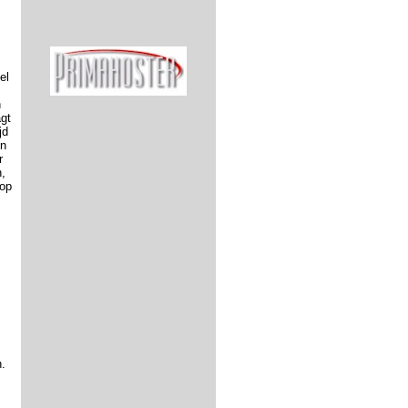
el
n
gt
jd
en
r
,
 op
.